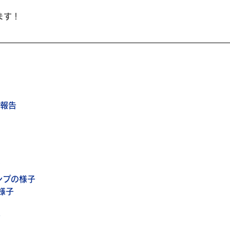
ます！
果報告
グ
ンプの様子
の様子
告