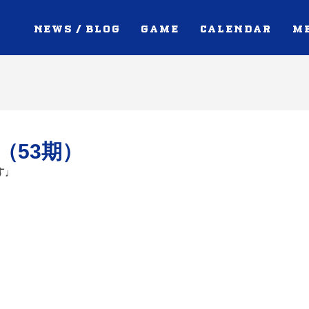
NEWS / BLOG
GAME
CALENDAR
M
（53期）
す♩