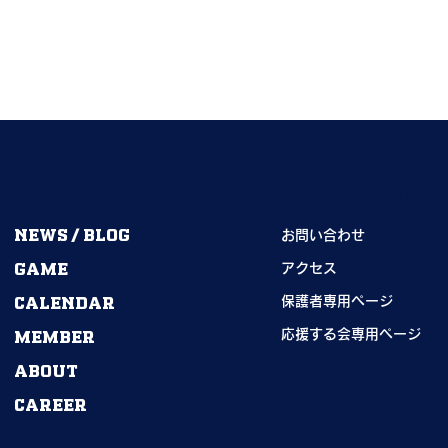
MENU
INFORMATIO
NEWS / BLOG
お問い合わせ
GAME
2026年度卒部生｜
アクセス
CALENDAR
期→55期｜ありがとうござ
保護者専用ページ
ました！
MEMBER
応援する会専用ページ
ABOUT
CAREER