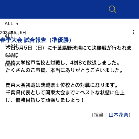
ALL
2024年5月5日
ALL
春季大会 試合報告（準優勝）
TEAM
本日5月5日（日）に千葉県野球場にて決勝戦が行われま
した。
GAME
専修大学松戸高校と対戦し、4対8で敗退しました。
DIARY
たくさんのご声援、本当にありがとうございました。
関東大会初戦は茨城県１位校との対戦になります。
千葉県代表として関東大会までにベストな状態に仕上
げ、優勝目指して頑張りましょう！
（担当：
山本花奈
）