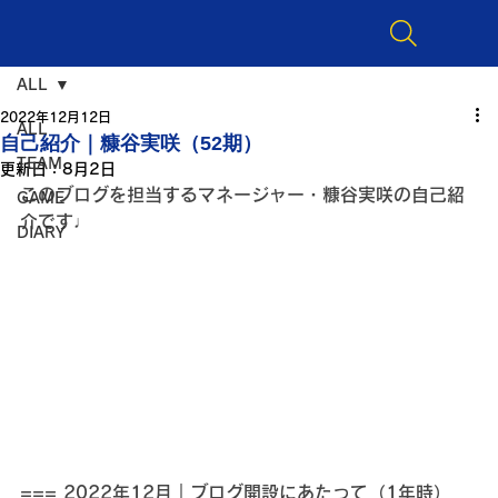
ALL
2022年12月12日
ALL
自己紹介｜糠谷実咲（52期）
TEAM
更新日：
8月2日
このブログを担当するマネージャー・糠谷実咲の自己紹
GAME
介です♩
DIARY
=== 2022年12月｜ブログ開設にあたって（1年時） 