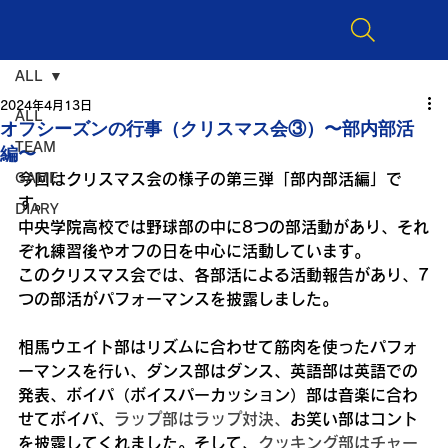
ALL
2024年4月13日
ALL
オフシーズンの行事（クリスマス会③）〜部内部活
TEAM
編〜
GAME
今回はクリスマス会の様子の第三弾「部内部活編」で
す。
DIARY
中央学院高校では野球部の中に8つの部活動があり、それ
ぞれ練習後やオフの日を中心に活動しています。
このクリスマス会では、各部活による活動報告があり、7
つの部活がパフォーマンスを披露しました。
相馬ウエイト部はリズムに合わせて筋肉を使ったパフォ
ーマンスを行い、ダンス部はダンス、英語部は英語での
発表、ボイパ（ボイスパーカッション）部は音楽に合わ
せてボイパ、
ラップ部はラップ対決、
お笑い部はコント
を披露してくれました。そして、
クッキング部はチャー