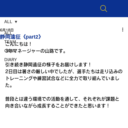
ALL
6月18日
ALL
静岡遠征《part2》
TEAM
こんにちは！
3年マネージャーの山路です。
GAME
DIARY
引き続き静岡遠征の様子をお届けします！
2日目は暑さの厳しい中でしたが、選手たちは走り込みの
トレーニングや練習試合などに全力で取り組んでいまし
た。
普段とは違う環境での活動を通して、それぞれが課題と
向き合いながら成長することができたと思います！