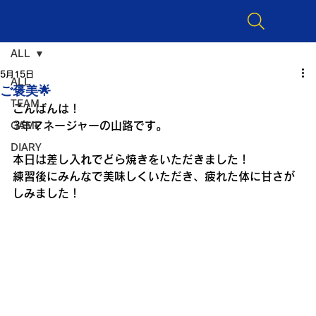
ALL
5月15日
ALL
ご褒美🌟
TEAM
こんばんは！
3年マネージャーの山路です。
GAME
DIARY
本日は差し入れでどら焼きをいただきました！
練習後にみんなで美味しくいただき、疲れた体に甘さが
しみました！