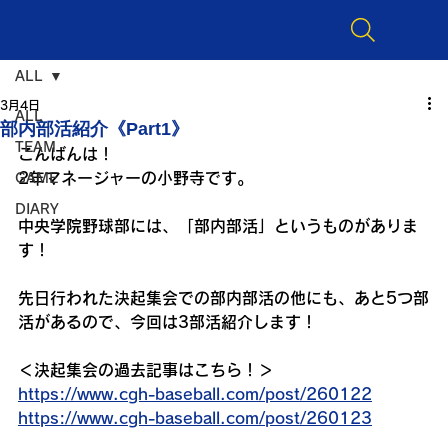
ALL
3月4日
ALL
部内部活紹介《Part1》
TEAM
こんばんは！
2年マネージャーの小野寺です。
GAME
DIARY
中央学院野球部には、「部内部活」というものがありま
す！
先日行われた決起集会での部内部活の他にも、あと5つ部
活があるので、今回は3部活紹介します！
＜決起集会の過去記事はこちら！＞
https://www.cgh-baseball.com/post/260122
https://www.cgh-baseball.com/post/260123