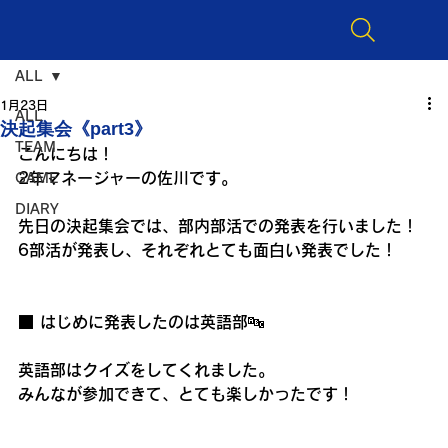
ALL
1月23日
ALL
決起集会《part3》
TEAM
こんにちは！
2年マネージャーの佐川です。
GAME
DIARY
先日の決起集会では、部内部活での発表を行いました！
6部活が発表し、それぞれとても面白い発表でした！
■ はじめに発表したのは英語部🔤
英語部はクイズをしてくれました。
みんなが参加できて、とても楽しかったです！