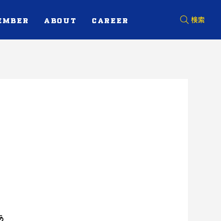
EMBER
ABOUT
CAREER
検索
あ