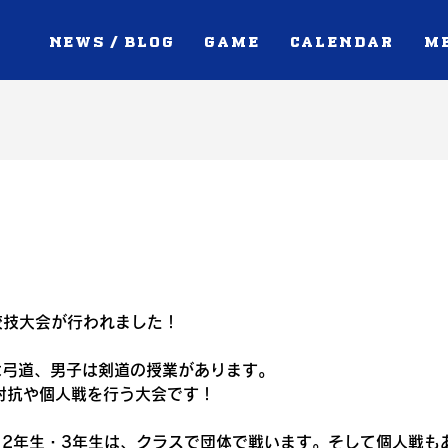
NEWS / BLOG
GAME
CALENDAR
M
校技大会が行われました！
は弓道、男子は剣道の授業があります。
対抗や個人戦を行う大会です！
、2年生・3年生は、クラスで団体で戦います。そして個人戦も