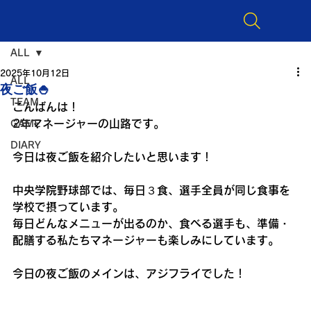
ALL
2025年10月12日
ALL
夜ご飯🍚
TEAM
こんばんは！
2年マネージャーの山路です。
GAME
DIARY
今日は夜ご飯を紹介したいと思います！
中央学院野球部では、毎日３食、選手全員が同じ食事を
学校で摂っています。
毎日どんなメニューが出るのか、食べる選手も、準備・
配膳する私たちマネージャーも楽しみにしています。
今日の夜ご飯のメインは、アジフライでした！