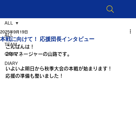
ALL
2025年9月19日
ALL
本戦に向けて！ 応援団長インタビュー
TEAM
こんばんは！
2年マネージャーの山路です。
GAME
DIARY
いよいよ明日から秋季大会の本戦が始まります！
応援の準備も整いました！