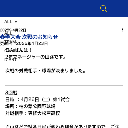
ALL
2025年4月22日
ALL
春季大会 次戦のお知らせ
TEAM
更新日：
2025年4月23日
こんばんは！
GAME
2年マネージャーの山路です。
DIARY
次戦の対戦相手・球場が決まりました。
3回戦
日時 ：4月26日（土）第1試合
場所：柏の葉公園野球場
対戦相手：専修大松戸高校
※雨などで試合日程が変わる場合がありますので、ご注