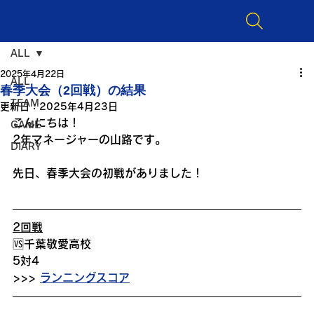
ALL
2025年4月22日
ALL
春季大会（2回戦）の結果
TEAM
更新日：
2025年4月23日
こんにちは！
GAME
2年マネージャーの山路です。
DIARY
先日、春季大会の初戦がありました！
2回戦
🆚千葉敬愛高校
5対4
>>> 
ランニングスコア