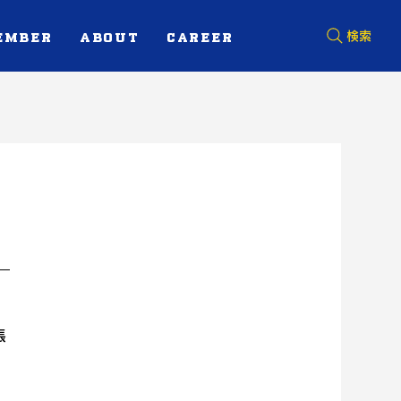
EMBER
ABOUT
CAREER
検索
張