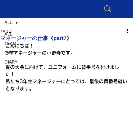
ALL
7月3日
ALL
マネージャーの仕事《part7》
TEAM
こんにちは！
3年マネージャーの小野寺です。
GAME
DIARY
夏の大会に向けて、ユニフォームに背番号を付けまし
た！
私たち3年生マネージャーにとっては、最後の背番号縫い
となります。