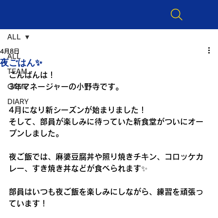
ALL
4月8日
ALL
夜ごはん✨
TEAM
こんばんは！
3年マネージャーの小野寺です。
GAME
DIARY
4月になり新シーズンが始まりました！
そして、部員が楽しみに待っていた新食堂がついにオー
プンしました。
夜ご飯では、麻婆豆腐丼や照り焼きチキン、コロッケカ
レー、すき焼き丼などが食べられます✨
部員はいつも夜ご飯を楽しみにしながら、練習を頑張っ
ています！