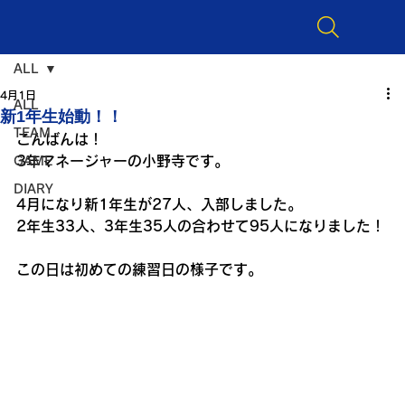
ALL
4月1日
ALL
新1年生始動！！
TEAM
こんばんは！
3年マネージャーの小野寺です。
GAME
DIARY
4月になり新1年生が27人、入部しました。
2年生33人、3年生35人の合わせて95人になりました！
この日は初めての練習日の様子です。