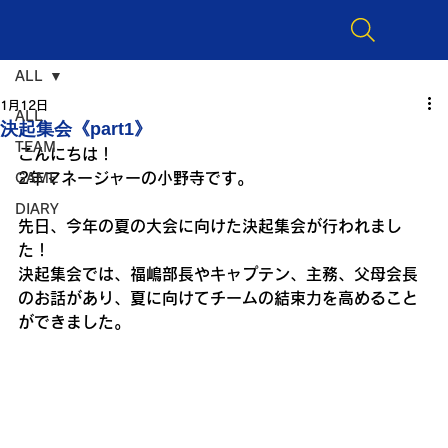
ALL
1月12日
ALL
決起集会《part1》
TEAM
こんにちは！
2年マネージャーの小野寺です。
GAME
DIARY
先日、今年の夏の大会に向けた決起集会が行われまし
た！
決起集会では、福嶋部長やキャプテン、主務、父母会長
のお話があり、夏に向けてチームの結束力を高めること
ができました。