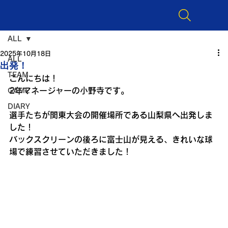
ALL
2025年10月18日
ALL
出発！
TEAM
こんにちは！
2年マネージャーの小野寺です。
GAME
DIARY
選手たちが関東大会の開催場所である山梨県へ出発しま
した！
バックスクリーンの後ろに富士山が見える、きれいな球
場で練習させていただきました！