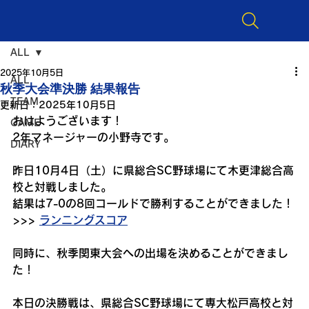
ALL
2025年10月5日
ALL
秋季大会準決勝 結果報告
TEAM
更新日：
2025年10月5日
おはようございます！
GAME
2年マネージャーの小野寺です。
DIARY
昨日10月4日（土）に県総合SC野球場にて木更津総合高
校と対戦しました。
結果は7-0の8回コールドで勝利することができました！
>>> 
ランニングスコア
同時に、秋季関東大会への出場を決めることができまし
た！
本日の決勝戦は、県総合SC野球場にて専大松戸高校と対