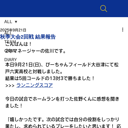
ALL
2025年9月21日
ALL
秋季大会2回戦 結果報告
TEAM
こんばんは！
2年マネージャーの佐川です。
GAME
DIARY
本日9月21日(日)、ぴーちゃんフィールド大谷津にて松
戸六実高校と対戦しました。
結果は5回コールドの13対3で勝ちました！
>>> 
ランニングスコア
今日の試合でホームランを打った佐野くんに感想を聞き
ました！
「嬉しかったです。次の試合では自分の役割をしっかり
果たし、求められているプレーをしたいと思います！ 応