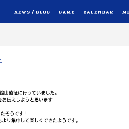
NEWS / BLOG
GAME
CALENDAR
M
子
て館山遠征に行っていました。
をお伝えしようと思います！
したそうです！
もより集中して楽しくできたようです。