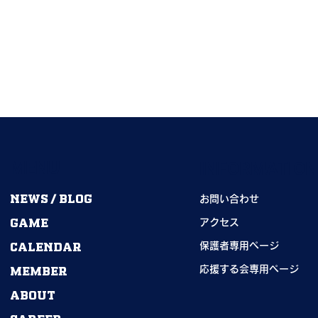
MENU
INFORMATIO
NEWS / BLOG
お問い合わせ
GAME
2026年度卒部生｜
アクセス
CALENDAR
期→55期｜ありがとうござ
保護者専用ページ
ました！
MEMBER
応援する会専用ページ
ABOUT