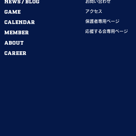
NEWS / BLOG
お問い合わせ
GAME
2026年度卒部生｜
アクセス
CALENDAR
期→55期｜ありがとうござ
保護者専用ページ
ました！
MEMBER
応援する会専用ページ
ABOUT
CAREER