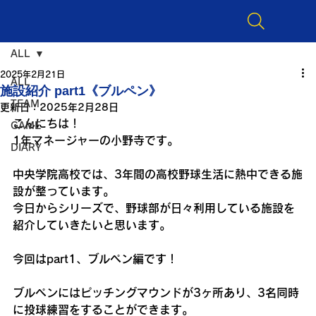
ALL
2025年2月21日
ALL
施設紹介 part1《ブルペン》
TEAM
更新日：
2025年2月28日
こんにちは！
GAME
1年マネージャーの小野寺です。
DIARY
中央学院高校では、3年間の高校野球生活に熱中できる施
設が整っています。
今日からシリーズで、野球部が日々利用している施設を
紹介していきたいと思います。
今回はpart1、ブルペン編です！
ブルペンにはピッチングマウンドが3ヶ所あり、3名同時
に投球練習をすることができます。