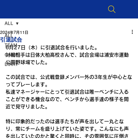
ALL
2024年7月11日
ALL
引退試合
TEAM
6月27日（木）に引退試合を行いました。
対戦相手は日体大柏高校さんで、試合会場は浦安市運動
GAME
公園野球場でした。
DIARY
この試合では、公式戦登録メンバー外の3年生が中心とな
ってプレーします。
私達マネージャーにとって引退試合は唯一ベンチに入る
ことができる機会なので、ベンチから選手達の様子を間
近で見守りました。
特に印象的だったのは選手たちが声を出して一丸とな
り、常にチームを盛り上げていた姿です。こんなにも声
を出していたのかと驚くと同時に、その雰囲気に圧倒さ