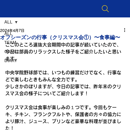
ALL
2024年4月7日
ALL
オフシーズンの行事（クリスマス会①）〜食事編〜
TEAM
ここのところ選抜大会期間中の記事が続いていたので、
今日は部員のリラックスした様子をご紹介したいと思い
GAME
ます。
DIARY
中央学院野球部では、いつもの練習だけでなく、行事な
どで楽しむときもみんな全力です。
少しさかのぼりますが、今日の記事では、昨年末のクリ
スマス会の様子についてご紹介します！
クリスマス会は食事が楽しみの１つです。今回もケー
キ、チキン、フランクフルトや、保護者の方々の協力に
より豚汁、ジュース、プリンなど豪華な料理が並びまし
た！