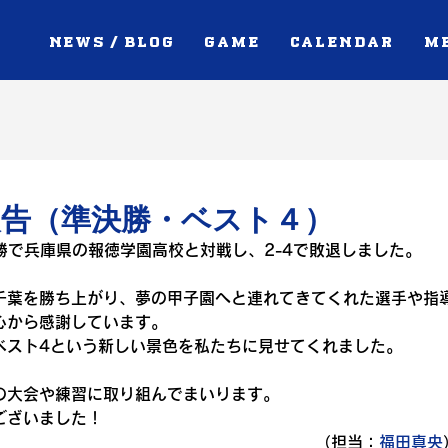
NEWS / BLOG
GAME
CALENDAR
M
報告（準決勝・ベスト４）
勝で兵庫県の報徳学園高校と対戦し、2-4で敗退しました。
千葉を勝ち上がり、夢の甲子園へと連れてきてくれた選手や指
心から感謝しています。
ベスト4という新しい景色を私たちに見せてくれました。
の大会や練習に取り組んでまいります。
ございました！
（担当：
福田真央