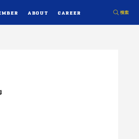
EMBER
ABOUT
CAREER
検索
導
）