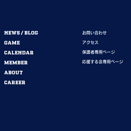
MENU
INFORMATIO
NEWS / BLOG
お問い合わせ
GAME
2026年度卒部生｜
アクセス
CALENDAR
期→55期｜ありがとうござ
保護者専用ページ
ました！
MEMBER
応援する会専用ページ
ABOUT
CAREER