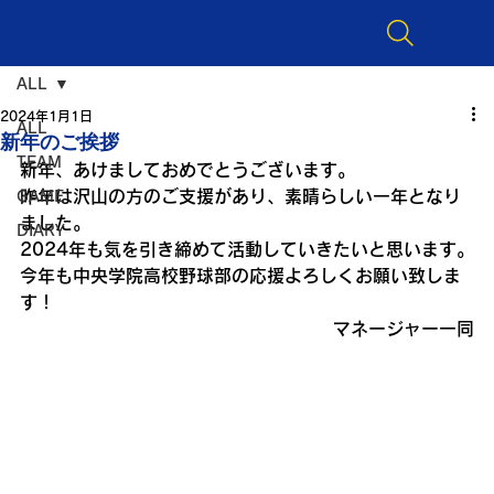
ALL
2024年1月1日
ALL
新年のご挨拶
TEAM
新年、あけましておめでとうございます。
昨年は沢山の方のご支援があり、素晴らしい一年となり
GAME
ました。
DIARY
2024年も気を引き締めて活動していきたいと思います。
今年も中央学院高校野球部の応援よろしくお願い致しま
す！
マネージャー一同