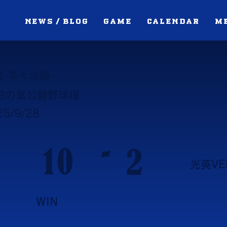
NEWS / BLOG
GAME
CALENDAR
M
会 準々決勝
柏の葉公園野球場
25/9/28
-
10
2
光英VE
WIN