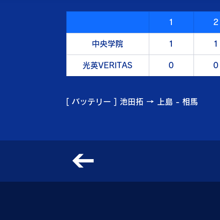
1
2
中央学院
1
1
光英VERITAS
0
0
[ バッテリー ] 池田拓 → 上島 - 相馬