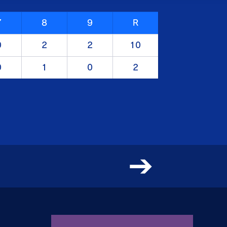
7
8
9
R
0
2
2
10
0
1
0
2
N