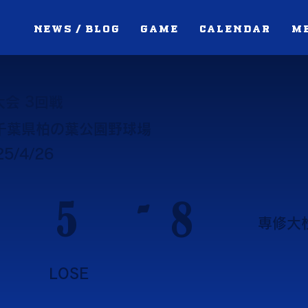
NEWS / BLOG
GAME
CALENDAR
M
会 3回戦
千葉県柏の葉公園野球場
25/4/26
-
5
8
専修大
LOSE