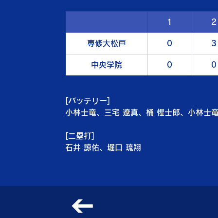
1
2
専修大松戸
0
3
中央学院
0
0
[バッテリー]
小林士竜、三宅 遼真、
桶 惺士郎、
小林士竜
[二塁打]
石井 諒佑、堀口 琉翔